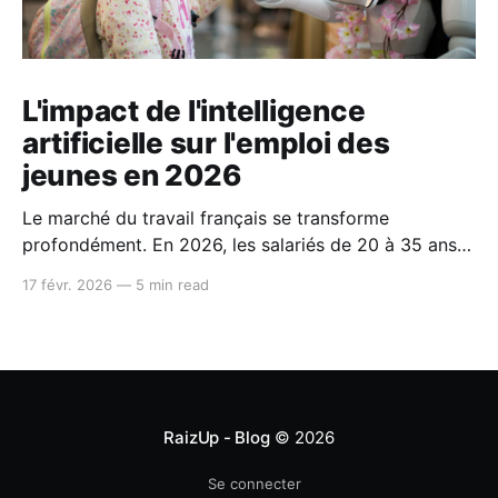
L'impact de l'intelligence
artificielle sur l'emploi des
jeunes en 2026
Le marché du travail français se transforme
profondément. En 2026, les salariés de 20 à 35 ans
font face à un contexte inédit : l'essor de
17 févr. 2026
—
5 min read
l'intelligence artificielle, le vieillissement
démographique, l'incertitude économique et une
mobilité professionnelle en repli. Paradoxalement,
c'est précisément ce moment que vous devez saisir
pour anticiper une
RaizUp - Blog
© 2026
Se connecter