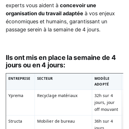
experts vous aident à
concevoir une
organisation du travail adaptée
à vos enjeux
économiques et humains, garantissant un
passage serein à la semaine de 4 jours.
Ils ont mis en place la semaine de 4
jours ou en 4 jours:
ENTREPRISE
SECTEUR
MODÈLE
LI
ADOPTÉ
OF
Yprema
Recyclage matériaux
32h sur 4
Y
jours, jour
4j
off mouvant
Structa
Mobilier de bureau
36h sur 4
St
jours,