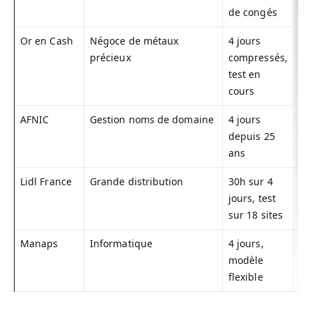
de congés
Or en Cash
Négoce de métaux
4 jours
Or
précieux
compressés,
4j
test en
cours
AFNIC
Gestion noms de domaine
4 jours
Af
depuis 25
ans
Lidl France
Grande distribution
30h sur 4
Li
jours, test
so
sur 18 sites
Manaps
Informatique
4 jours,
M
modèle
flexible