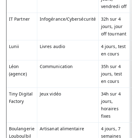
vendredi off
IT Partner
Infogérance/Cybersécurité
32h sur 4
IT
jours, jour
4j
off tournant
Lunii
Livres audio
4 jours, test
Lu
en cours
Léon
Communication
35h sur 4
Ag
(agence)
jours, test
4j
en cours
Tiny Digital
Jeux vidéo
34h sur 4
Ti
Factory
jours,
Fa
horaires
fixes
Boulangerie
Artisanat alimentaire
4 jours, 7
Lo
Louboulbil
semaines
4j