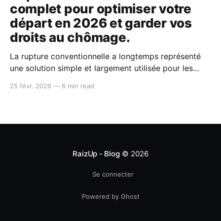
complet pour optimiser votre
départ en 2026 et garder vos
droits au chômage.
La rupture conventionnelle a longtemps représenté
une solution simple et largement utilisée pour les
salariés souhaitant se séparer de leur employeur dans
25 févr. 2026
—
6 min read
un cadre amiable. Aujourd'hui, en 2026, ce dispositif
entre dans une nouvelle ère. Les règles changent, les
coûts augmentent, et la surveillance de l'État
s'intensifie. Pour les jeunes
RaizUp - Blog
© 2026
Se connecter
Powered by Ghost